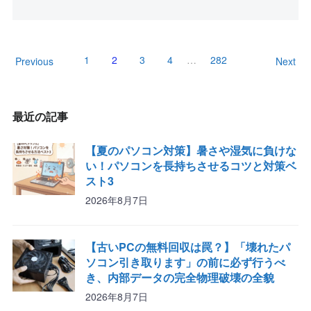
1
2
3
4
…
282
Previous
Next
最近の記事
【夏のパソコン対策】暑さや湿気に負けな
い！パソコンを長持ちさせるコツと対策ベ
スト3
2026年8月7日
【古いPCの無料回収は罠？】「壊れたパ
ソコン引き取ります」の前に必ず行うべ
き、内部データの完全物理破壊の全貌
2026年8月7日