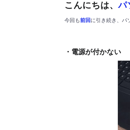
こんにちは、
パ
今回も
に引き続き、パ
前回
・電源が付かない