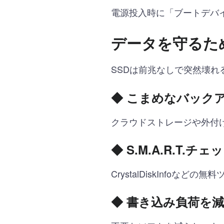
電源投入時に「ブートデバ
データを守るた
SSDは前兆なしで突然壊れ
◆ こまめなバック
クラウドストレージや外付
◆ S.M.A.R.T.チ
CrystalDiskInfo
◆ 書き込み負荷を