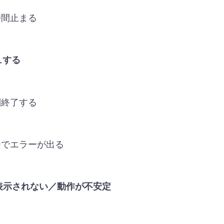
時間止まる
ュする
制終了する
ーでエラーが出る
が表示されない／動作が不安定