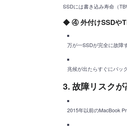
SSDには書き込み寿命（T
◆
④ 外付けSSDやT
万が一SSDが完全に故障
兆候が出たらすぐにバッ
3. 故障リスク
2015年以前のMacBook 