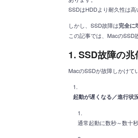
SSDはHDDより耐久性は
しかし、SSD故障は
完全に
この記事では、MacのSS
1. SSD故障の兆
MacのSSDが故障しかけ
起動が遅くなる／進行状
通常起動に数秒～数十秒