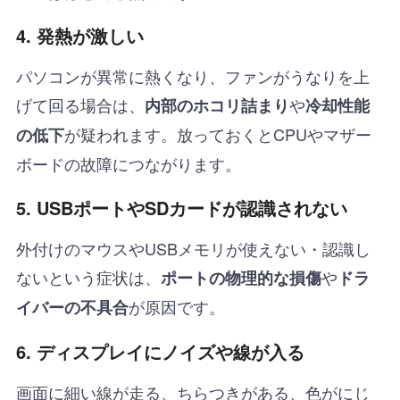
4. 発熱が激しい
パソコンが異常に熱くなり、ファンがうなりを上
げて回る場合は、
や
内部のホコリ詰まり
冷却性能
が疑われます。放っておくとCPUやマザー
の低下
ボードの故障につながります。
5. USBポートやSDカードが認識されない
外付けのマウスやUSBメモリが使えない・認識し
ないという症状は、
や
ポートの物理的な損傷
ドラ
が原因です。
イバーの不具合
6. ディスプレイにノイズや線が入る
画面に細い線が走る、ちらつきがある、色がにじ