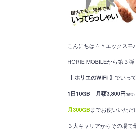
こんにちは＾＾エックスモ
HORIE MOBILEから第３弾
でいっ
【 ホリエのWiFi 】
1日10GB
月額3,800円
(
税抜)
までお使いいただ
月300GB
３大キャリアからその場で