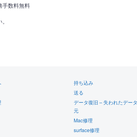
務手数料無料
い。
へ
持ち込み
送る
理
データ復旧 – 失われたデー
元
Mac修理
surface修理