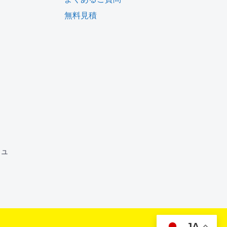
無料見積
ム
ジュ
JA