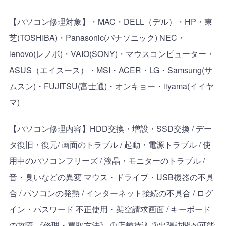
【パソコン修理対象】・
MAC
・
DELL
（デル）・
HP
・東
芝
(TOSHIBA)
・
Panasonic(
パナソニック
) NEC
・
lenovo(
レノボ
)
・
VAIO(SONY)
・マウスコンピューター・
ASUS
（エイスース）・
MSI
・
ACER
・
LG
・
Samsung(
サ
ムスン
)
・
FUJITSU(
富士通
)
・オンキョー・
iiyama(
イイヤ
マ
)
【パソコン修理内容】
HDD
交換・増設・
SSD
交換
/
デー
タ復旧・復元
/
画面のトラブル
/
起動・電源トラブル
/
使
用中のパソコンフリーズ
/
液晶・モニターのトラブル
/
音・臭いなどの異変 マウス・ドライブ・
USB
機器の不具
合
/
パソコンの発熱
/
インターネット接続の不具合
/
ログ
イン・パスワード 不正使用・架空請求画面
/
キーボード
の故障 《修理・買取方法》
①
店舗持込
②
出張訪問が可能