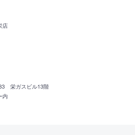
栄店
33 栄ガスビル13階
ー内