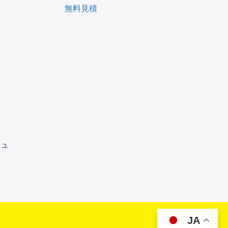
無料見積
ム
ジュ
JA