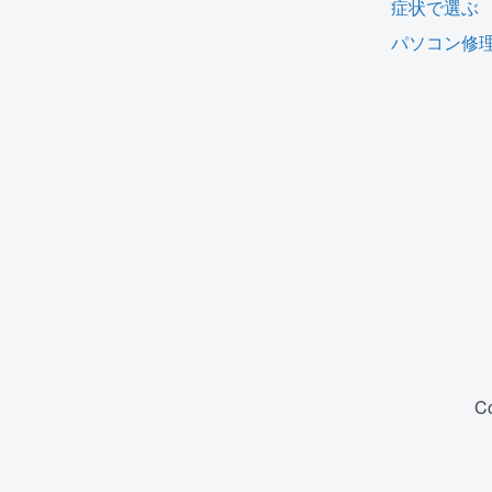
症状で選ぶ
パソコン修
C