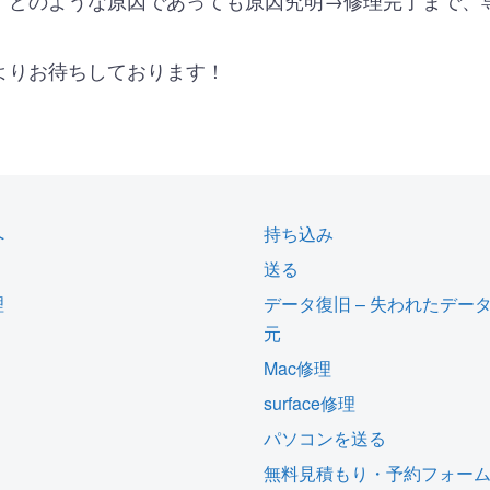
、どのような原因であっても原因究明→修理完了まで、
よりお待ちしております！
へ
持ち込み
送る
理
データ復旧 – 失われたデー
元
Mac修理
surface修理
パソコンを送る
無料見積もり・予約フォー