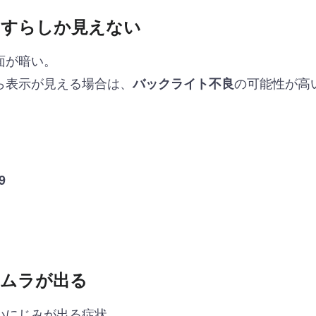
っすらしか見えない
面が暗い。
ら表示が見える場合は、
の可能性が高
バックライト不良
9
・ムラが出る
いにじみが出る症状。