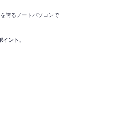
い人気を誇るノートパソコンで
。
ポイント