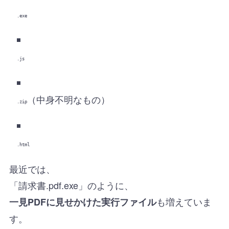
.exe
.js
（中身不明なもの）
.zip
.html
最近では、
「請求書.pdf.exe」のように、
も増えていま
一見PDFに見せかけた実行ファイル
す。