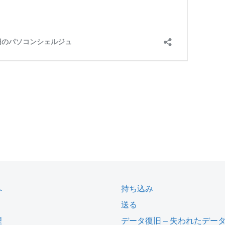
へ
持ち込み
送る
理
データ復旧 – 失われたデー